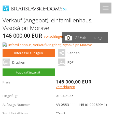
Verkauf (Angebot), einfamilienhaus,
Vysoká pri Morave
146 000,00 EUR
vorschlagen
27 Fotos anzeigen
Interesse zufügen
Senden
Drucken
PDF
topovať inzerát
146 000,00
EUR
Preis
vorschlagen
Eingefügt
01.04.2025
Auftrags Nummer
AR-0553-1111145 (ch00289941)
Total Nutzfläche
70 m3