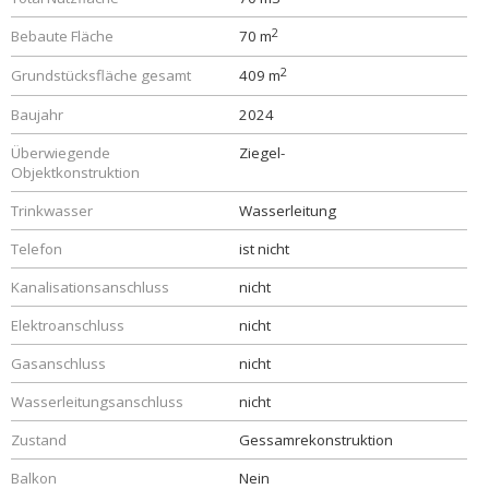
2
Bebaute Fläche
70 m
2
Grundstücksfläche gesamt
409 m
Baujahr
2024
Überwiegende
Ziegel-
Objektkonstruktion
Trinkwasser
Wasserleitung
Telefon
ist nicht
Kanalisationsanschluss
nicht
Elektroanschluss
nicht
Gasanschluss
nicht
Wasserleitungsanschluss
nicht
Zustand
Gessamrekonstruktion
Balkon
Nein