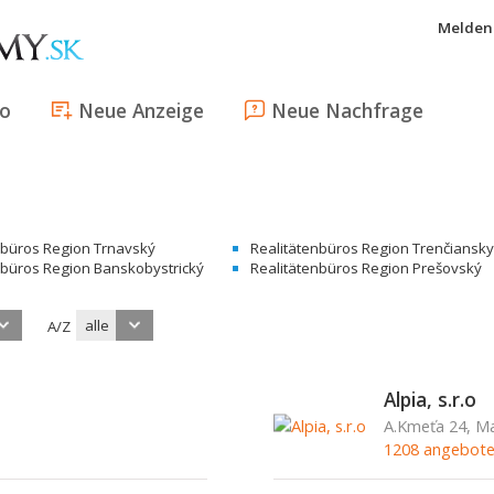
Melden 
fo
Neue Anzeige
Neue Nachfrage
nbüros Region Trnavský
Realitätenbüros Region Trenčiansky
nbüros Region Banskobystrický
Realitätenbüros Region Prešovský
alle
A/Z
Alpia, s.r.o
A.Kmeťa 24, Ma
1208 angebot