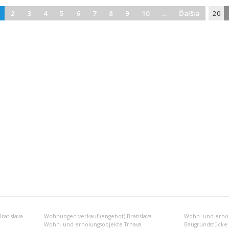
2
3
4
5
6
7
8
9
10
...
Ďalšia
20
atislava
Wohnungen verkauf (angebot) Bratislava
Wohn- und erhol
Wohn- und erholungsobjekte Trnava
Baugrundstücke 