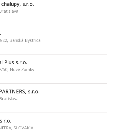
halupy, s.r.o.
Bratislava
.
/22, Banská Bystrica
 Plus s.r.o.
17/50, Nové Zámky
PARTNERS, s.r.o.
Bratislava
.r.o.
 NITRA, SLOVAKIA