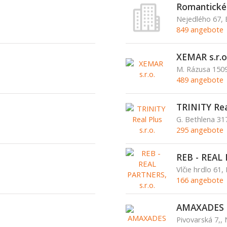
Romantické c
Nejedlého 67, 
849 angebote
XEMAR s.r.o
M. Rázusa 1509
489 angebote
TRINITY Real
G. Bethlena 3
295 angebote
REB - REAL 
Vlčie hrdlo 61, 
166 angebote
AMAXADES s
Pivovarská 7,,