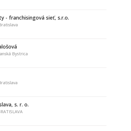
 - franchisingová sieť, s.r.o.
Bratislava
alošová
Banská Bystrica
ratislava
ava, s. r. o.
BRATISLAVA