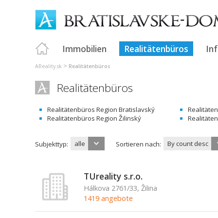
Immobilien
Realitätenbüros
In
>
AReality.sk
Realitätenbüros
Realitätenbüros
Realitätenbüros Region Bratislavský
Realitäte
Realitätenbüros Region Žilinský
Realitäte
alle
By count desc
Subjekttyp:
Sortieren nach:
TUreality s.r.o.
Hálkova 2761/33, Žilina
1419 angebote