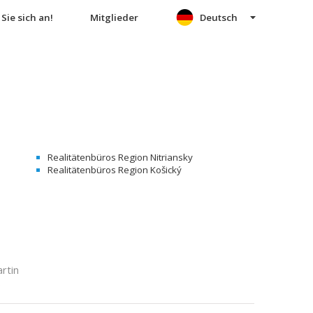
Sie sich an!
Mitglieder
Deutsch
Realitätenbüros Region Nitriansky
Realitätenbüros Region Košický
rtin
e