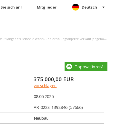
Sie sich an!
Mitglieder
Deutsch
>
>
auf (angebot) Senec
Wohn- und erholungsobjekte verkauf (angebot) Miloslavov
E
Topovať inzerát
375 000,00
EUR
vorschlagen
08.05.2025
AR-022S-1392846 (57666)
Neubau