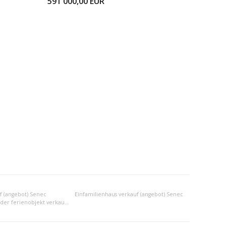
591 000,00
EUR
f (angebot) Senec
Einfamilienhaus verkauf (angebot) Senec
Anderes wohn- oder ferienobjekt verkauf (angebot) Senec