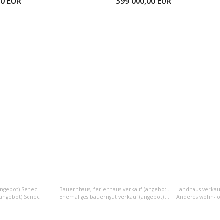
00
EUR
399 000,00
EUR
angebot) Senec
Bauernhaus, ferienhaus verkauf (angebot) Senec
Landhaus verkau
 (angebot) Senec
Ehemaliges bauerngut verkauf (angebot) Senec