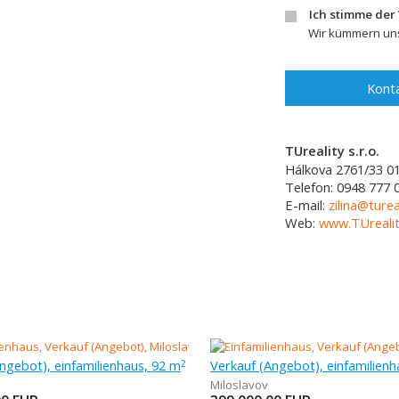
Ich stimme der
Wir kümmern uns
Konta
TUreality s.r.o.
Hálkova 2761/33
0
Telefon:
0948 777 
E-mail:
zilina@turea
Web:
www.TUrealit
ngebot), einfamilienhaus, 92 m
2
Miloslavov