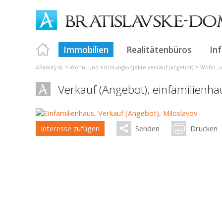
Immobilien
Realitätenbüros
In
>
>
AReality.sk
Wohn- und erholungsobjekte verkauf (angebot)
Wohn- un
Verkauf (Angebot), einfamilienh
Interesse zufügen
Senden
Drucken