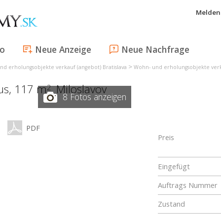
Melden 
fo
Neue Anzeige
Neue Nachfrage
>
d erholungsobjekte verkauf (angebot) Bratislava
Wohn- und erholungsobjekte verk
aus, 117 m
,
Miloslavov
2
8 Fotos anzeigen
PDF
Preis
Eingefügt
Auftrags Nummer
Zustand