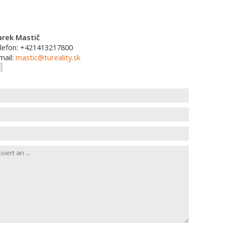
rek Mastič
lefon: +421413217800
mail:
mastic@tureality.sk