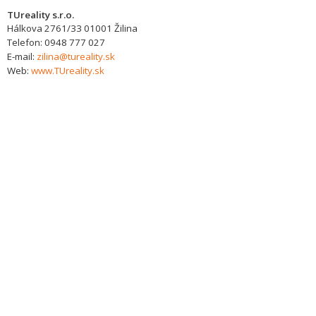
TUreality s.r.o.
Hálkova 2761/33
01001
Žilina
Telefon:
0948 777 027
E-mail:
zilina@tureality.sk
Web:
www.TUreality.sk