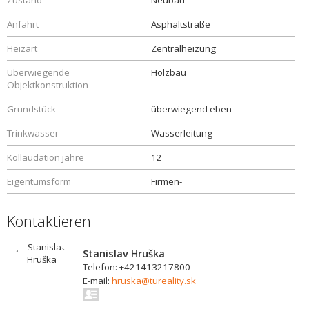
Zustand
Neubau
Anfahrt
Asphaltstraße
Heizart
Zentralheizung
Überwiegende
Holzbau
Objektkonstruktion
Grundstück
überwiegend eben
Trinkwasser
Wasserleitung
Kollaudation jahre
12
Eigentumsform
Firmen-
Kontaktieren
Stanislav Hruška
Telefon: +421413217800
E-mail:
hruska@tureality.sk