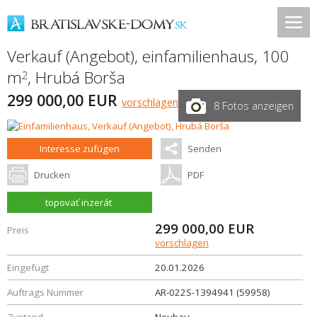
Verkauf (Angebot), einfamilienhaus, 100
m
,
Hrubá Borša
2
299 000,00 EUR
vorschlagen
8 Fotos anzeigen
Interesse zufügen
Senden
Drucken
PDF
topovať inzerát
299 000,00
EUR
Preis
vorschlagen
Eingefügt
20.01.2026
Auftrags Nummer
AR-022S-1394941 (59958)