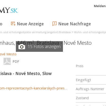
Melden 
fo
Neue Anzeige
Neue Nachfrage
>
- und erholungsobjekte vermietung (angebot) Bratislava
Wohn- und erholungsobjekt
enhaus, 446 m
,
Bratislava - Nové Mesto
2
15 Fotos anzeigen
PDF
Preis
tislava - Nové Mesto, Slow
Eingefügt
http://http://www.luxusne-reality.sk.reb.sk/reb-sk-prenajom-reprezentacnych-kancelarskych-priestorov-v-rd-kramare-848631
Auftrags Nummer
Zustand