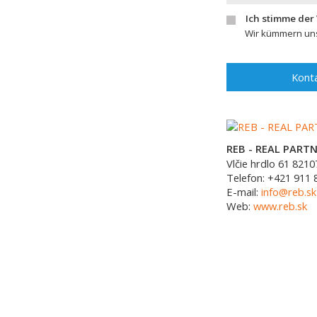
Ich stimme der
Wir kümmern uns
Konta
REB - REAL PARTNE
Vlčie hrdlo 61
8210
Telefon:
+421 911 
E-mail:
info@reb.sk
Web:
www.reb.sk