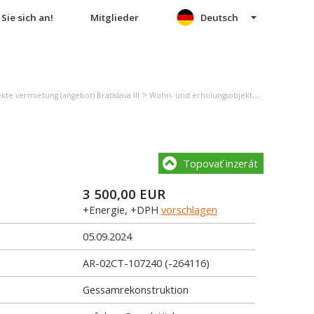
Sie sich an!
Mitglieder
Deutsch
>
e vermietung (angebot) Bratislava III
Wohn- und erholungsobjekte vermietung (angebot) Bratislava - Nové Mesto
Topovať inzerát
3 500,00
EUR
+Energie, +DPH
vorschlagen
05.09.2024
AR-02CT-107240 (-264116)
Gessamrekonstruktion