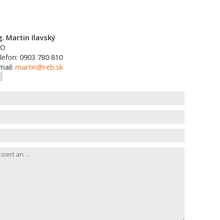
g. Martin Ilavský
EO
lefon: 0903 780 810
mail:
martin@reb.sk