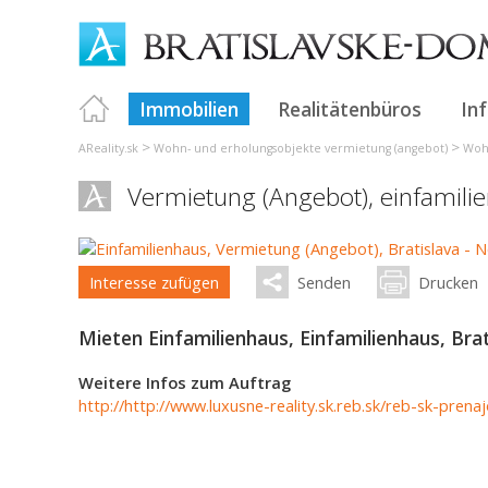
Immobilien
Realitätenbüros
In
>
>
AReality.sk
Wohn- und erholungsobjekte vermietung (angebot)
Wohn
Vermietung (Angebot), einfamili
Interesse zufügen
Senden
Drucken
Mieten Einfamilienhaus, Einfamilienhaus, Bra
Weitere Infos zum Auftrag