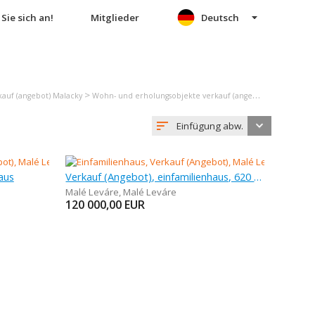
Sie sich an!
Mitglieder
Deutsch
>
auf (angebot) Malacky
Wohn- und erholungsobjekte verkauf (angebot) Malé Leváre
Einfügung abw.
aus
Verkauf (Angebot), einfamilienhaus, 620 m
Malé Leváre
,
Malé Leváre
120 000,00
EUR