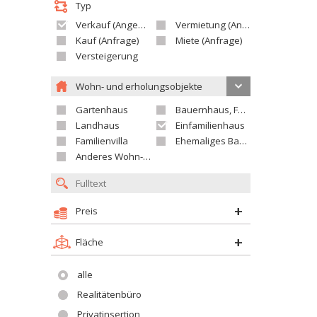
Typ
Verkauf (Angebot)
Vermietung (Angebot)
Kauf (Anfrage)
Miete (Anfrage)
Versteigerung
Wohn- und erholungsobjekte
Gartenhaus
Bauernhaus, Ferienhaus
Landhaus
Einfamilienhaus
Familienvilla
Ehemaliges Bauerngut
Anderes Wohn- oder Ferienobjekt
Preis
Fläche
alle
Realitätenbüro
Privatinsertion