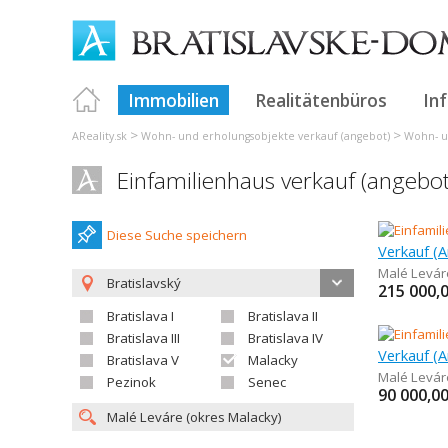
Immobilien
Realitätenbüros
In
>
>
AReality.sk
Wohn- und erholungsobjekte verkauf (angebot)
Wohn- un
Einfamilienhaus verkauf (angebot
Diese Suche speichern
Verkauf (A
Malé Levár
Bratislavský
215 000,
Bratislava I
Bratislava II
Bratislava III
Bratislava IV
Bratislava V
Malacky
Malé Levár
Pezinok
Senec
90 000,0