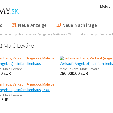
Melden 
fo
Neue Anzeige
Neue Nachfrage
>
d erholungsobjekte verkauf (angebot) Bratislava
Wohn- und erholungsobjekte verk
) Malé Leváre
ngebot), einfamilienhaus
Verkauf (Angebot), einfamilienh
e
,
Malé Leváre
Malé Leváre
,
Malé Leváre
00
EUR
280 000,00
EUR
Verkauf (Angebot), einfamilienhaus, 730 m
e
,
Malé Leváre
0
EUR